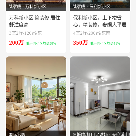
陆家嘴 · 万科新小区
陆家嘴 · 保利新小区
万科新小区 简装修 居住
保利新小区，上下楼省
舒适度高
心，精装修，奢阔大平层
3室2厅/120㎡/东
4室2厅/200㎡/东南
200万
350万
低于同小区均价58%
低于同小区均价41%
国际名园
凉城路/虹口足球场 · 天伦溪山府