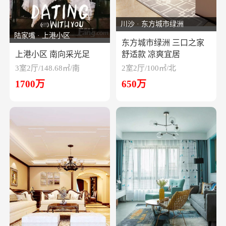
川沙 · 东方城市绿洲
陆家嘴 · 上港小区
东方城市绿洲 三口之家
上港小区 南向采光足
舒适款 凉爽宜居
3室2厅/148.68㎡/南
2室2厅/100㎡/北
1700万
650万