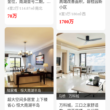
金位，南湖壹号二期，高
高端改善面积，碧桂园新
端改善四居
小区
4室2厅/114.87㎡/南北
8室3厅/180㎡/西
70万
1700万
陆家嘴 · 恒大南湖半岛
马桥 · 万科城
超大空间多居室 上下楼
省心 恒大南湖半岛
万科城，三口之家舒适