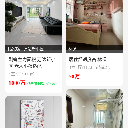
陆家嘴 · 万达新小区
林保
刚需主力面积 万达新小
居住舒适度高 林保
区 老人小孩适配
3室2厅/112.05㎡/南北
4室3厅/100㎡
58万
1000万
低于同小区均价23%