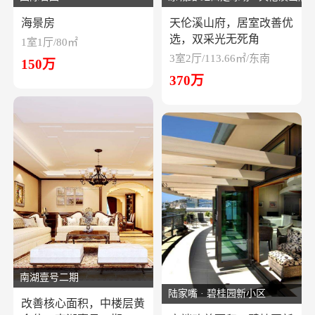
海景房
天伦溪山府，居室改善优
选，双采光无死角
1室1厅/80㎡
3室2厅/113.66㎡/东南
150万
370万
南湖壹号二期
陆家嘴 · 碧桂园新小区
改善核心面积，中楼层黄