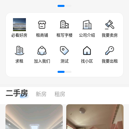
必看好房
租商铺
租写字楼
公司介绍
我要卖房
求租
加入我们
测试
找小区
我要出租
联
二手房
新房
租房