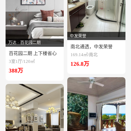
中发荣誉
万达 · 百花园二期
南北通透，中发荣誉
百花园二期 上下楼省心
169.14㎡/南北
3室1厅/120㎡
126.8万
388万