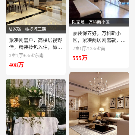
陆家嘴 · 万科新小区
陆家嘴 · 橄榄城三期
豪装保养好，万科新小
紧凑刚需户，高楼层视野
区，紧凑两居刚需款，低
佳，精装拎包入住，橄榄
楼层便捷款
2室1厅/133㎡/南
城三期
3室1厅/63㎡/东南
555万
408万