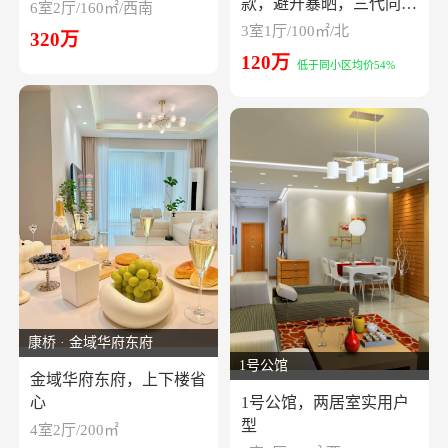
款，避开暴晒，三代同堂
6室2厅/160㎡/西南
三居
3室1厅/100㎡/北
320万
120万
低于同小区均价54%
康桥 · 金域华府东府
1号公馆
金域华府东府，上下楼省
心
1号公馆，两居室实用户
型
4室2厅/200㎡