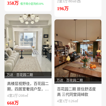
2室1厅/80㎡/西
358万
低于同小区均价20%
196万
万达 · 百花园二期
万达 · 百花园二期
高楼层视野佳，百花园二
期，四居室奢阔户型，奢
百花园二期 居住舒适度
阔大平层
高 三代同堂阔绰款
4室2厅/208㎡
4室1厅/126㎡
668万